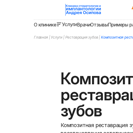
Услуги
О клинике
Врачи
Отзывы
Примеры р
Главная
|
Услуги
|
Реставрация зубов
|
Композитная рест
Композит
реставра
зубов
Композитная реставрация 