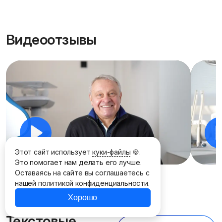
Видеоотзывы
P
Этот сайт использует
куки-файлы
🍪.
l
Это помогает нам делать его лучше.
M
Н
a
Оставаясь на сайте вы соглашаетесь с
u
а
нашей политикой конфиденциальности.
y
t
с
Хорошо
e
т
Текстовые