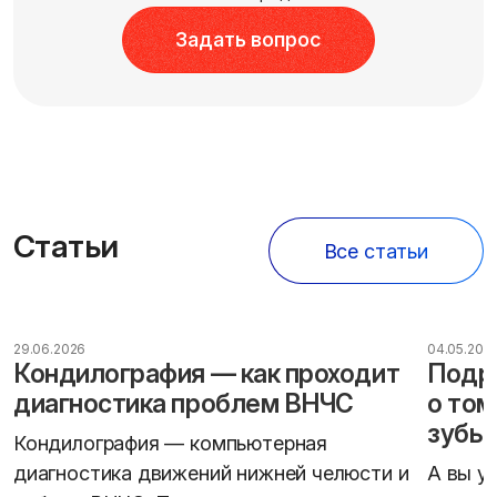
Задать вопрос
Статьи
Все статьи
29.06.2026
04.05.202
Кондилография — как проходит
Подро
диагностика проблем ВНЧС
о том
зубы
Кондилография — компьютерная
диагностика движений нижней челюсти и
А вы у