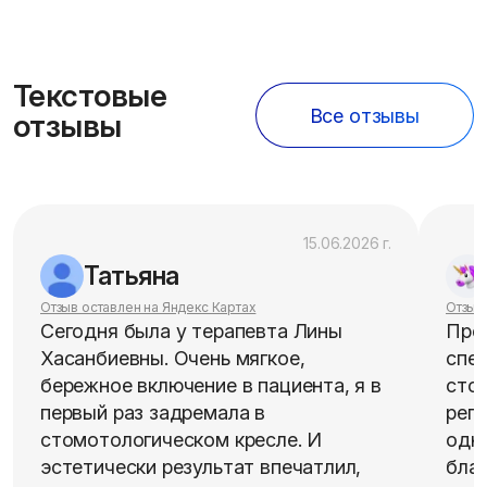
u
а
y
t
с
e
т
Текстовые
р
Все отзывы
отзывы
о
й
к
и
15.06.2026 г.
Татьяна
Отзыв оставлен на Яндекс Картах
Отзыв
Сегодня была у терапевта Лины
Пре
Хасанбиевны. Очень мягкое,
спец
бережное включение в пациента, я в
стои
первый раз задремала в
регу
стомотологическом кресле. И
одно
эстетически результат впечатлил,
бла