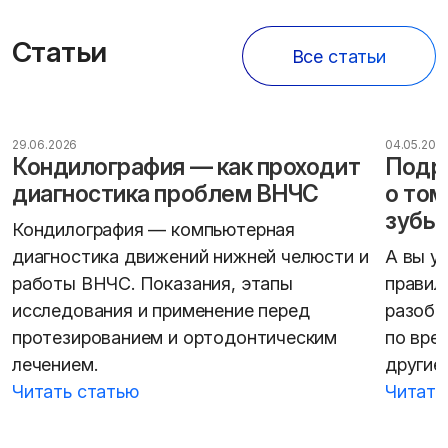
Статьи
Все статьи
29.06.2026
04.05.202
Кондилография — как проходит
Подро
диагностика проблем ВНЧС
о том
зубы
Кондилография — компьютерная
диагностика движений нижней челюсти и
А вы у
работы ВНЧС. Показания, этапы
правил
исследования и применение перед
разобр
протезированием и ортодонтическим
по вре
лечением.
другие
Читать статью
Читать