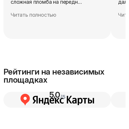
сложная пломба на передн…
дал
Читать полностью
Чит
Рейтинги на независимых
площадках
5,0
/5